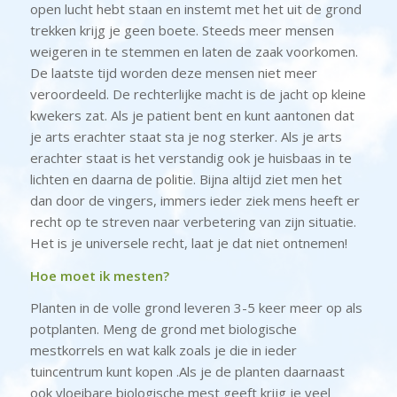
open lucht hebt staan en instemt met het uit de grond
trekken krijg je geen boete. Steeds meer mensen
weigeren in te stemmen en laten de zaak voorkomen.
De laatste tijd worden deze mensen niet meer
veroordeeld. De rechterlijke macht is de jacht op kleine
kwekers zat. Als je patient bent en kunt aantonen dat
je arts erachter staat sta je nog sterker. Als je arts
erachter staat is het verstandig ook je huisbaas in te
lichten en daarna de politie. Bijna altijd ziet men het
dan door de vingers, immers ieder ziek mens heeft er
recht op te streven naar verbetering van zijn situatie.
Het is je universele recht, laat je dat niet ontnemen!
Hoe moet ik mesten?
Planten in de volle grond leveren 3-5 keer meer op als
potplanten. Meng de grond met biologische
mestkorrels en wat kalk zoals je die in ieder
tuincentrum kunt kopen .Als je de planten daarnaast
ook vloeibare biologische mest geeft krijg je veel