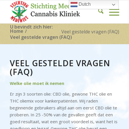
Dutch
U bevindt zich hier:
Home
/
Veel gestelde vragen (FAQ)
Veel gestelde vragen (FAQ)
VEEL GESTELDE VRAGEN
(FAQ)
Welke olie moet ik nemen
Er zijn 3 soorten olie: CBD olie, gewone THC olie en
THC oliemix voor kankerpatiënten. Wij raden
beginnende gebruikers altijd aan om eerst CBD olie te
proberen. In 25 -50% van de gevallen geeft dat een
goed resultaat, wat een groot voordeel is, want het is
goedkoop en legaal. Gewone THC olie bevat een