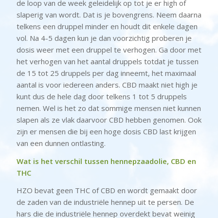
de loop van de week geleidelijk op tot je er high of
slaperig van wordt. Dat is je bovengrens. Neem daarna
telkens een druppel minder en houdt dit enkele dagen
vol. Na 4-5 dagen kun je dan voorzichtig proberen je
dosis weer met een druppel te verhogen. Ga door met
het verhogen van het aantal druppels totdat je tussen
de 15 tot 25 druppels per dag inneemt, het maximaal
aantal is voor iedereen anders. CBD maakt niet high je
kunt dus de hele dag door telkens 1 tot 5 druppels
nemen. Wel is het zo dat sommige mensen niet kunnen
slapen als ze vlak daarvoor CBD hebben genomen. Ook
zijn er mensen die bij een hoge dosis CBD last krijgen
van een dunnen ontlasting.
Wat is het verschil tussen hennepzaadolie, CBD en
THC
HZO bevat geen THC of CBD en wordt gemaakt door
de zaden van de industriële hennep uit te persen. De
hars die de industriële hennep overdekt bevat weinig