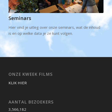
Seminars
Hier vind je uitleg over onze seminars, wat de inhoud
is en op welke data je ze kunt volgen.
ONZE KWEEK FILMS
KLIK HIER
AANTAL BEZOEKERS
3,566,182