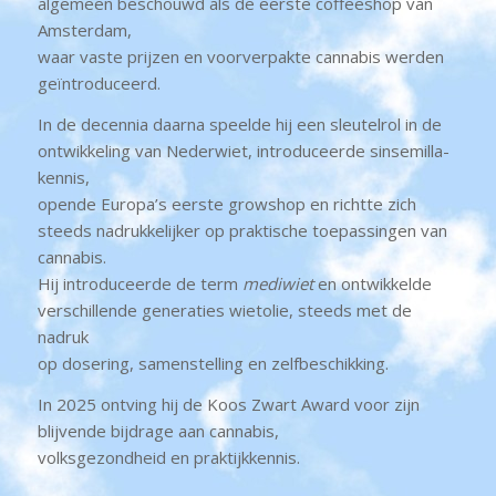
algemeen beschouwd als de eerste coffeeshop van
Amsterdam,
waar vaste prijzen en voorverpakte cannabis werden
geïntroduceerd.
In de decennia daarna speelde hij een sleutelrol in de
ontwikkeling van Nederwiet, introduceerde sinsemilla-
kennis,
opende Europa’s eerste growshop en richtte zich
steeds nadrukkelijker op praktische toepassingen van
cannabis.
Hij introduceerde de term
mediwiet
en ontwikkelde
verschillende generaties wietolie, steeds met de
nadruk
op dosering, samenstelling en zelfbeschikking.
In 2025 ontving hij de Koos Zwart Award voor zijn
blijvende bijdrage aan cannabis,
volksgezondheid en praktijkkennis.