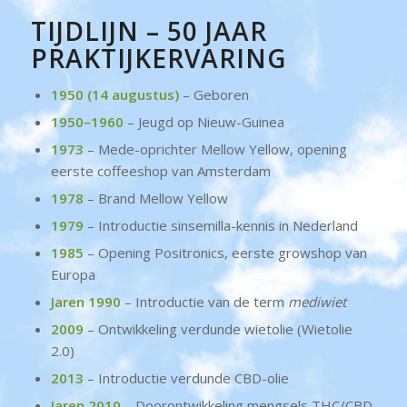
TIJDLIJN – 50 JAAR
PRAKTIJKERVARING
1950 (14 augustus)
– Geboren
1950–1960
– Jeugd op Nieuw-Guinea
1973
– Mede-oprichter Mellow Yellow, opening
eerste coffeeshop van Amsterdam
1978
– Brand Mellow Yellow
1979
– Introductie sinsemilla-kennis in Nederland
1985
– Opening Positronics, eerste growshop van
Europa
Jaren 1990
– Introductie van de term
mediwiet
2009
– Ontwikkeling verdunde wietolie (Wietolie
2.0)
2013
– Introductie verdunde CBD-olie
Jaren 2010
– Doorontwikkeling mengsels THC/CBD