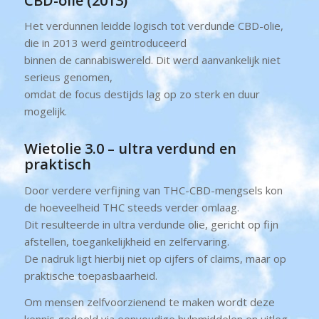
CBD-olie (2013)
Het verdunnen leidde logisch tot verdunde CBD-olie,
die in 2013 werd geïntroduceerd
binnen de cannabiswereld. Dit werd aanvankelijk niet
serieus genomen,
omdat de focus destijds lag op zo sterk en duur
mogelijk.
Wietolie 3.0 – ultra verdund en
praktisch
Door verdere verfijning van THC-CBD-mengsels kon
de hoeveelheid THC steeds verder omlaag.
Dit resulteerde in ultra verdunde olie, gericht op fijn
afstellen, toegankelijkheid en zelfervaring.
De nadruk ligt hierbij niet op cijfers of claims, maar op
praktische toepasbaarheid.
Om mensen zelfvoorzienend te maken wordt deze
kennis gedeeld via eenvoudige hulpmiddelen en uitleg,