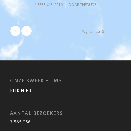
1 FEBRUARI 2016
/
DOOR
THEDUDE
1
2
Pagina 1 van 2
ONZE KWEEK FILMS
KLIK HIER
AANTAL BEZOEKERS
3,565,956